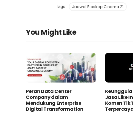
Tags:
Jadwal Bioskop Cinema 21
You Might Like
Peran Data Center
Keunggula
Company dalam
Jasa Like 
Mendukung Enterprise
Komen Tik
Digital Transformation
Terpercay