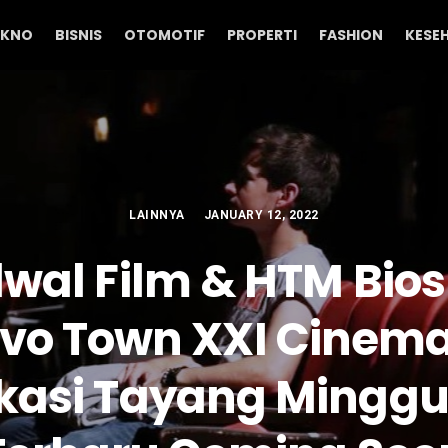
EKNO
BISNIS
OTOMOTIF
PROPERTI
FASHION
KESE
LAINNYA
JANUARY 12, 2022
wal Film & HTM Bio
vo Town XXI Cinema
kasi Tayang Minggu 