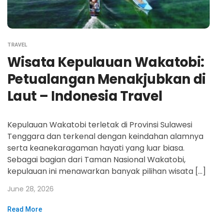
TRAVEL
Wisata Kepulauan Wakatobi:
Petualangan Menakjubkan di
Laut – Indonesia Travel
Kepulauan Wakatobi terletak di Provinsi Sulawesi
Tenggara dan terkenal dengan keindahan alamnya
serta keanekaragaman hayati yang luar biasa.
Sebagai bagian dari Taman Nasional Wakatobi,
kepulauan ini menawarkan banyak pilihan wisata […]
June 28, 2026
Read More