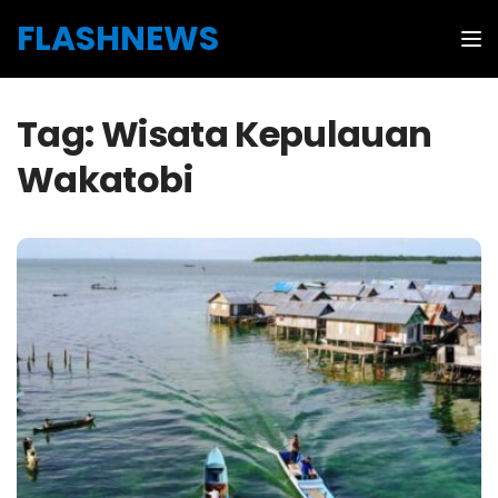
Skip to the content
FLASHNEWS
Tog
Tag:
Wisata Kepulauan
Wakatobi